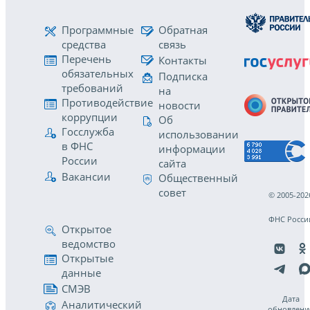
Программные
Обратная
средства
связь
Перечень
Контакты
обязательных
Подписка
требований
на
Противодействие
новости
коррупции
Об
Госслужба
использовании
в ФНС
информации
России
сайта
Вакансии
Общественный
совет
© 2005-202
ФНС Росси
Открытое
ведомство
Открытые
данные
СМЭВ
Дата
Аналитический
обновлени