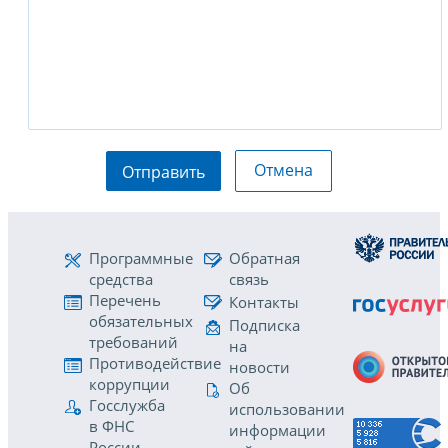
Отмена
Отправить
Программные
Обратная
средства
связь
Перечень
Контакты
обязательных
Подписка
требований
на
Противодействие
новости
коррупции
Об
Госслужба
использовании
в ФНС
информации
России