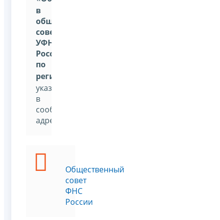
в
общественный
совет
УФНС
России
по
региону
»
,
указав
в
сообщении
адресата
Общественный
совет
ФНС
России