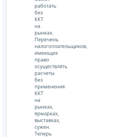
работать
без
ККТ
на
рынках.
Перечень
налогоплательщиков,
имеющих
право
осуществлять
расчеты
без
применения
ККТ
на
рынках,
ярмарках,
выставках,
сужен.
Теперь