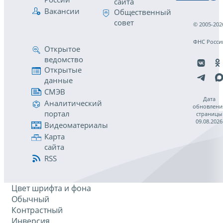
сайта
Вакансии
Общественный
совет
© 2005-202
ФНС Росси
Открытое
ведомство
Открытые
данные
СМЭВ
Дата
Аналитический
обновлени
портал
страницы
09.08.2026
Видеоматериалы
Карта
сайта
RSS
Цвет шрифта и фона
Обычный
Контрастный
Инверсия