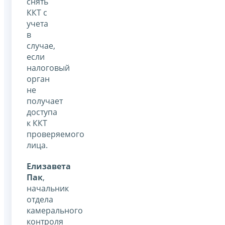
снять
ККТ с
учета
в
случае,
если
налоговый
орган
не
получает
доступа
к ККТ
проверяемого
лица.
Елизавета
Пак
,
начальник
отдела
камерального
контроля