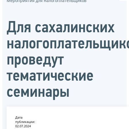
Мероприятия для налогоплательщиков
Для сахалинских
налогоплательщик
проведут
тематические
семинары
Дата
публикации:
02.07.2024