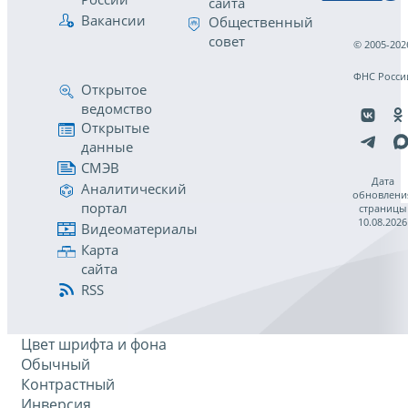
сайта
Вакансии
Общественный
совет
© 2005-202
ФНС Росси
Открытое
ведомство
Открытые
данные
СМЭВ
Дата
Аналитический
обновлени
портал
страницы
10.08.2026
Видеоматериалы
Карта
сайта
RSS
Цвет шрифта и фона
Обычный
Контрастный
Инверсия