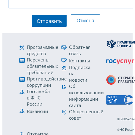
Отмена
Отправить
Программные
Обратная
средства
связь
Перечень
Контакты
обязательных
Подписка
требований
на
Противодействие
новости
коррупции
Об
Госслужба
использовании
в ФНС
информации
России
сайта
Вакансии
Общественный
совет
© 2005-202
ФНС Росси
Открытое