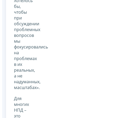
Хотелось
бы,
чтобы
при
обсуждении
проблемных
вопросов
мы
фокусировались
на
проблемах
в их
реальных,
а не
надуманных,
масштабах».
Для
многих
НПД –
это