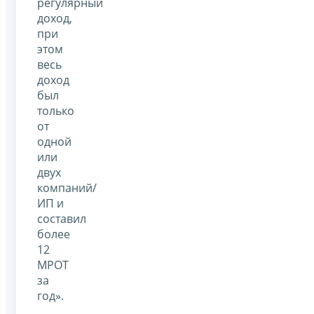
регулярный
доход,
при
этом
весь
доход
был
только
от
одной
или
двух
компаний/
ИП и
составил
более
12
МРОТ
за
год».