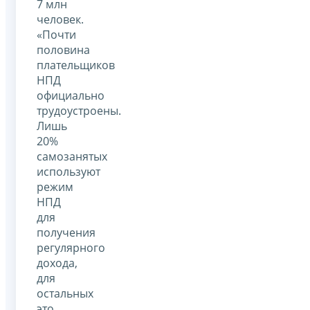
7 млн
человек.
«Почти
половина
плательщиков
НПД
официально
трудоустроены.
Лишь
20%
самозанятых
используют
режим
НПД
для
получения
регулярного
дохода,
для
остальных
это