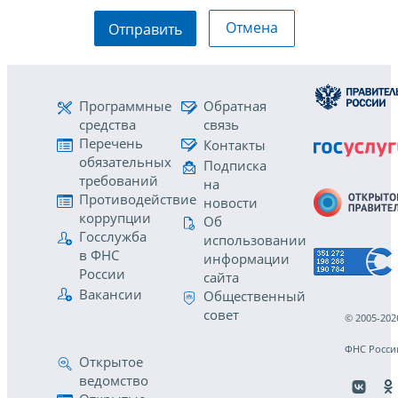
Отмена
Отправить
Программные
Обратная
средства
связь
Перечень
Контакты
обязательных
Подписка
требований
на
Противодействие
новости
коррупции
Об
Госслужба
использовании
в ФНС
информации
России
сайта
Вакансии
Общественный
совет
© 2005-202
ФНС Росси
Открытое
ведомство