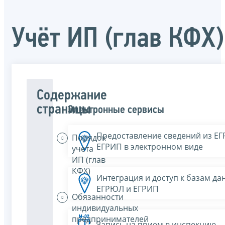
Учёт ИП (глав КФХ)
Содержание
страницы
Электронные сервисы
Предоставление сведений из Е
Порядок
ЕГРИП в электронном виде
учета
ИП (глав
КФХ)
Интеграция и доступ к базам да
ЕГРЮЛ и ЕГРИП
Обязанности
индивидуальных
предпринимателей
Запись на прием в инспекцию