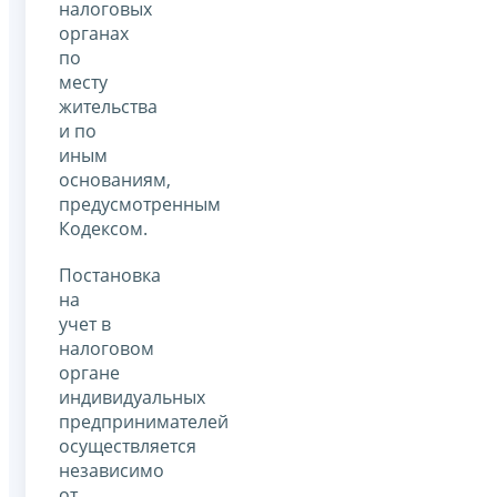
налоговых
органах
по
месту
жительства
и по
иным
основаниям,
предусмотренным
Кодексом.
Постановка
на
учет в
налоговом
органе
индивидуальных
предпринимателей
осуществляется
независимо
от