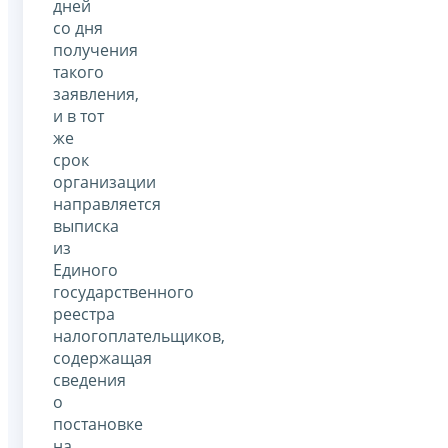
дней
со дня
получения
такого
заявления,
и в тот
же
срок
организации
направляется
выписка
из
Единого
государственного
реестра
налогоплательщиков,
содержащая
сведения
о
постановке
на