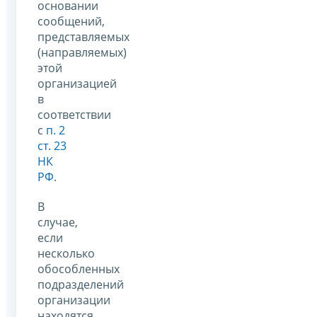
основании
сообщений,
представляемых
(направляемых)
этой
организацией
в
соответствии
с
п. 2
ст. 23
НК
РФ.
В
случае,
если
несколько
обособленных
подразделений
организации
находятся