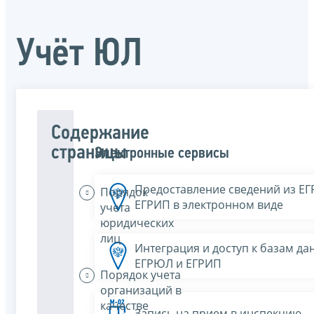
Учёт ЮЛ
Содержание
страницы
Электронные сервисы
Предоставление сведений из Е
Порядок
ЕГРИП в электронном виде
учета
юридических
лиц
Интеграция и доступ к базам да
ЕГРЮЛ и ЕГРИП
Порядок учета
организаций в
качестве
Запись на прием в инспекцию