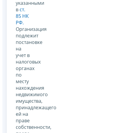
указанными
в
ст.
85 НК
РФ.
Организация
подлежит
постановке
на
учет в
налоговых
органах
по
месту
нахождения
недвижимого
имущества,
принадлежащего
ей на
праве
собственности,