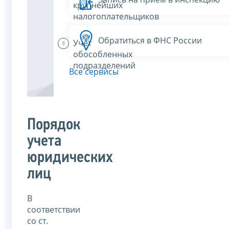
крупнейших
налогоплательщиков
Обратиться в ФНС России
Учет
обособленных
подразделений
Все сервисы
Порядок
учета
юридических
лиц
В
соответствии
со
ст.