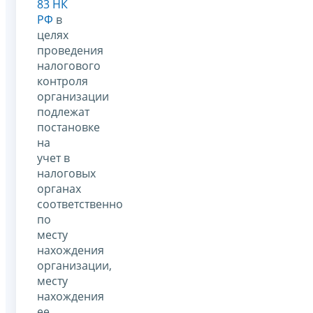
83 НК
РФ
в
целях
проведения
налогового
контроля
организации
подлежат
постановке
на
учет в
налоговых
органах
соответственно
по
месту
нахождения
организации,
месту
нахождения
ее