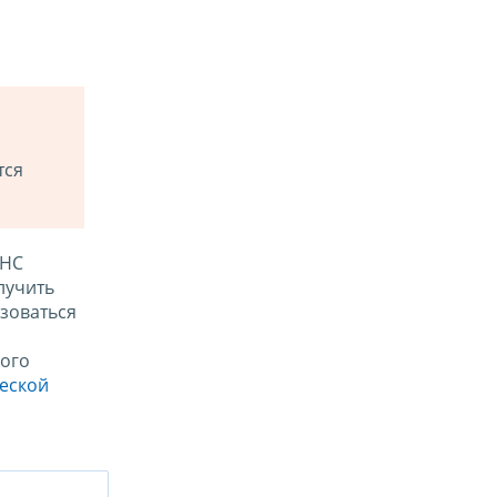
тся
ФНС
лучить
зоваться
ого
ческой