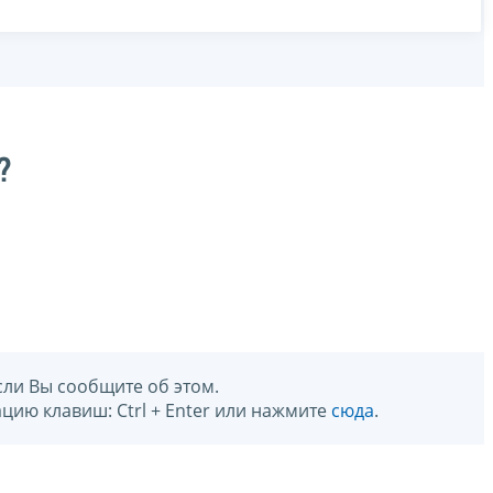
?
сли Вы сообщите об этом.
цию клавиш: Ctrl + Enter или нажмите
сюда
.