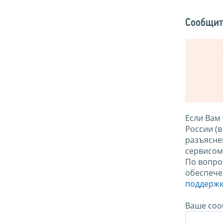
Сообщит
Если Вам
России (
разъясне
сервисо
По вопро
обеспече
поддержк
Ваше соо