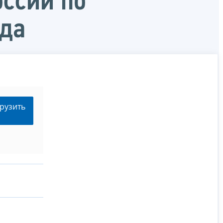
ссии по
ода
рузить