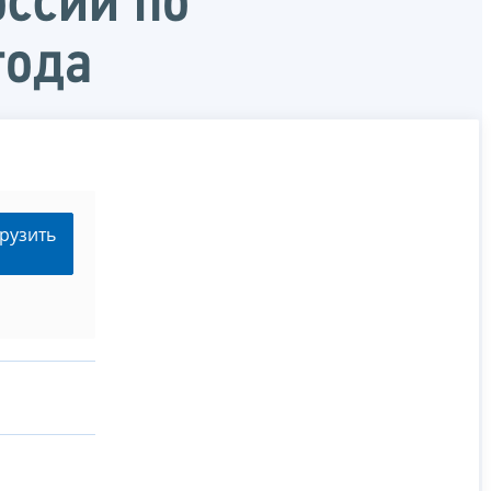
ссии по
года
рузить