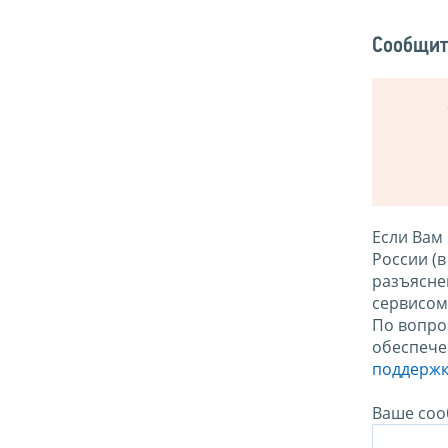
Сообщит
Если Вам
России (
разъясне
сервисо
По вопро
обеспече
поддержк
Ваше соо