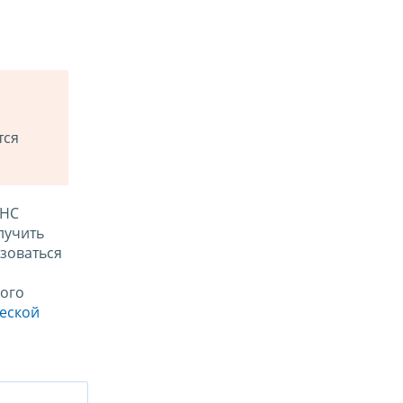
тся
ФНС
лучить
зоваться
ого
ческой