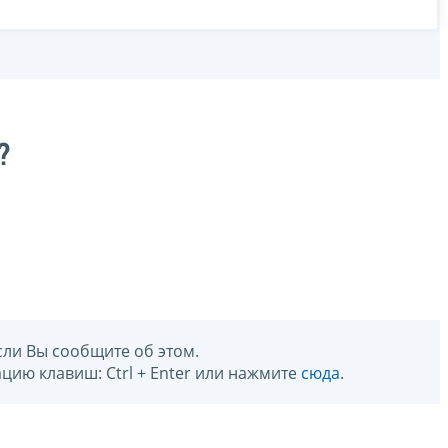
?
сли Вы сообщите об этом.
цию клавиш: Ctrl + Enter или нажмите
сюда
.