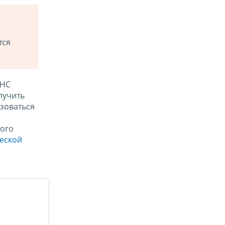
тся
ФНС
лучить
зоваться
ого
ческой