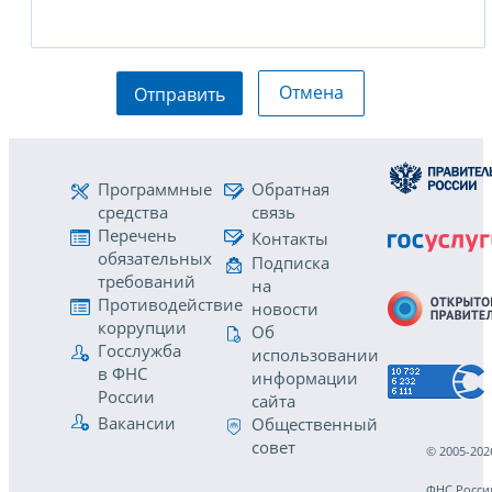
Отмена
Отправить
Программные
Обратная
средства
связь
Перечень
Контакты
обязательных
Подписка
требований
на
Противодействие
новости
коррупции
Об
Госслужба
использовании
в ФНС
информации
России
сайта
Вакансии
Общественный
совет
© 2005-202
ФНС Росси