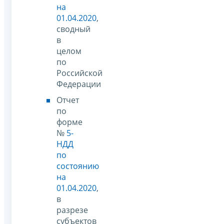
на
01.04.2020
,
сводный
в
целом
по
Российской
Федерации
Отчет
по
форме
№
5-
НДД
по
состоянию
на
01.04.2020
,
в
разрезе
субъектов