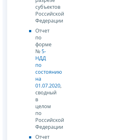
субъектов
Российской
Федерации
Отчет
по
форме
№
5-
НДД
по
состоянию
на
01.07.2020
,
сводный
в
целом
по
Российской
Федерации
Отчет