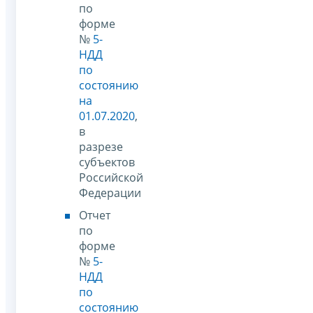
по
форме
№
5-
НДД
по
состоянию
на
01.07.2020
,
в
разрезе
субъектов
Российской
Федерации
Отчет
по
форме
№
5-
НДД
по
состоянию