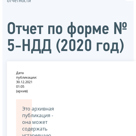
отчётности
Отчет по форме №
5-НДД (2020 год)
Дата
публикации:
30.12.2021
01:05
(архив)
Это архивная
публикация -
она может
содержать
устаревшую