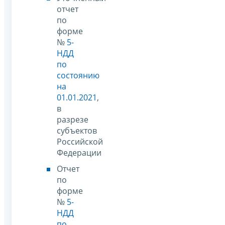
отчет
по
форме
№
5-
НДД
по
состоянию
на
01.01.2021
,
в
разрезе
субъектов
Российской
Федерации
Отчет
по
форме
№
5-
НДД
по