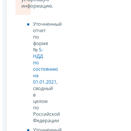
информацию.
Уточненный
отчет
по
форме
№
5-
НДД
по
состоянию
на
01.01.2021
,
сводный
в
целом
по
Российской
Федерации
Уточненный