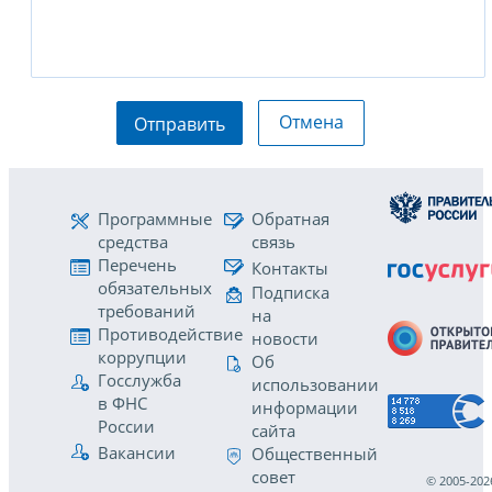
Отмена
Отправить
Программные
Обратная
средства
связь
Перечень
Контакты
обязательных
Подписка
требований
на
Противодействие
новости
коррупции
Об
Госслужба
использовании
в ФНС
информации
России
сайта
Вакансии
Общественный
совет
© 2005-202