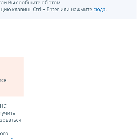
сли Вы сообщите об этом.
цию клавиш: Ctrl + Enter или нажмите
сюда
.
тся
ФНС
лучить
зоваться
ого