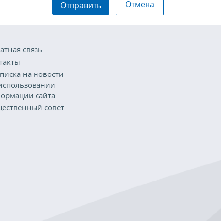
Отмена
Отправить
атная связь
такты
писка на новости
использовании
ормации сайта
ественный совет