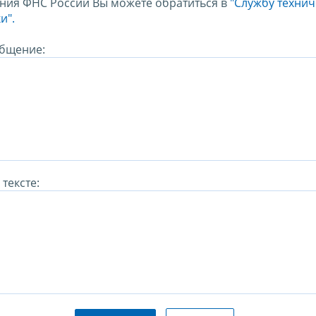
ния ФНС России Вы можете обратиться в
"Службу техни
и".
бщение:
тексте: