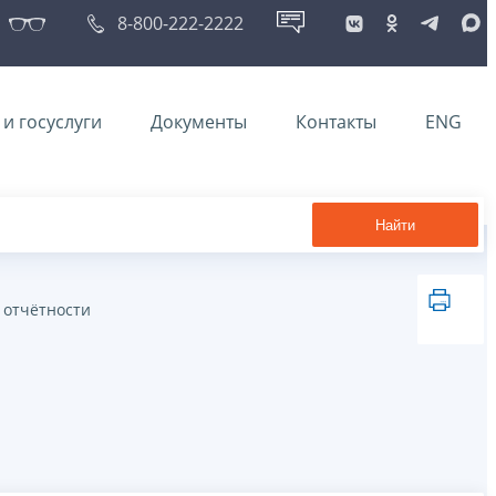
8-800-222-2222
и госуслуги
Документы
Контакты
ENG
Найти
 отчётности