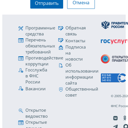
Отмена
Отправить
Программные
Обратная
средства
связь
Перечень
Контакты
обязательных
Подписка
требований
на
Противодействие
новости
коррупции
Об
Госслужба
использовании
в ФНС
информации
России
сайта
Вакансии
Общественный
совет
© 2005-202
ФНС Росси
Открытое
ведомство
Открытые