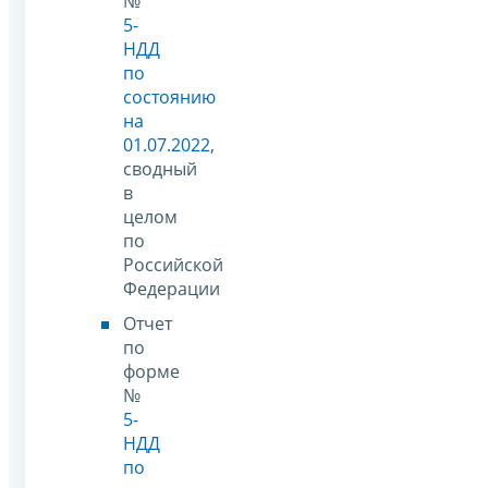
№
5-
НДД
по
состоянию
на
01.07.2022
,
сводный
в
целом
по
Российской
Федерации
Отчет
по
форме
№
5-
НДД
по