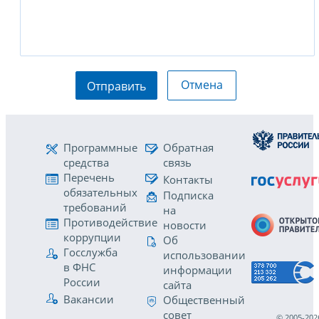
Отмена
Отправить
Программные
Обратная
средства
связь
Перечень
Контакты
обязательных
Подписка
требований
на
Противодействие
новости
коррупции
Об
Госслужба
использовании
в ФНС
информации
России
сайта
Вакансии
Общественный
совет
© 2005-202