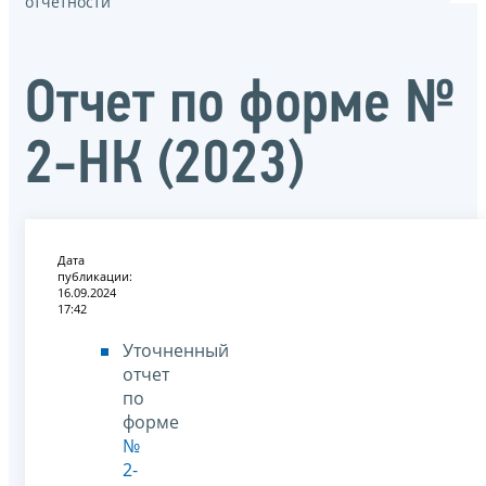
отчётности
Отчет по форме №
2-НК (2023)
Дата
публикации:
16.09.2024
17:42
Уточненный
отчет
по
форме
№
2-