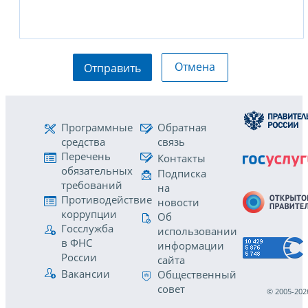
Отмена
Отправить
Программные
Обратная
средства
связь
Перечень
Контакты
обязательных
Подписка
требований
на
Противодействие
новости
коррупции
Об
Госслужба
использовании
в ФНС
информации
России
сайта
Вакансии
Общественный
совет
© 2005-202