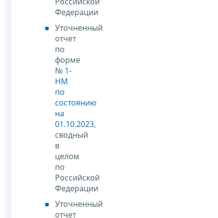
Российской
Федерации
Уточненный
отчет
по
форме
№
1-
НМ
по
состоянию
на
01.10.2023
,
сводный
в
целом
по
Российской
Федерации
Уточненный
отчет