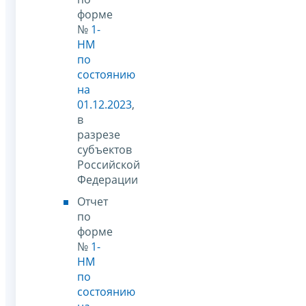
форме
№
1-
НМ
по
состоянию
на
01.12.2023
,
в
разрезе
субъектов
Российской
Федерации
Отчет
по
форме
№
1-
НМ
по
состоянию