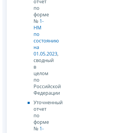
отчет
по
форме
№
1-
НМ
по
состоянию
на
01.05.2023
,
сводный
в
целом
по
Российской
Федерации
Уточненный
отчет
по
форме
№
1-