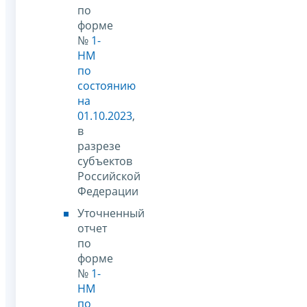
по
форме
№
1-
НМ
по
состоянию
на
01.10.2023
,
в
разрезе
субъектов
Российской
Федерации
Уточненный
отчет
по
форме
№
1-
НМ
по