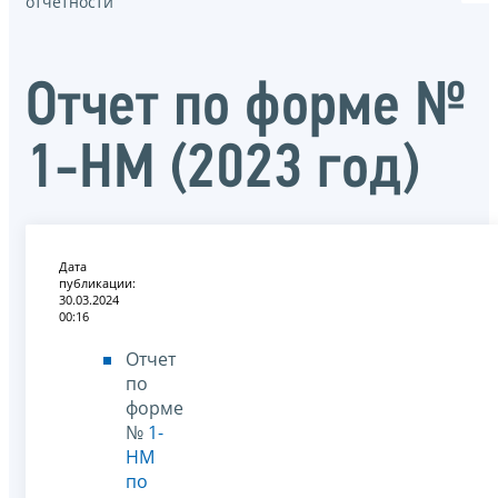
отчётности
Отчет по форме №
1-НМ (2023 год)
Дата
публикации:
30.03.2024
00:16
Отчет
по
форме
№
1-
НМ
по