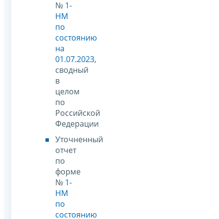
№
1-
НМ
по
состоянию
на
01.07.2023
,
сводный
в
целом
по
Российской
Федерации
Уточненный
отчет
по
форме
№
1-
НМ
по
состоянию