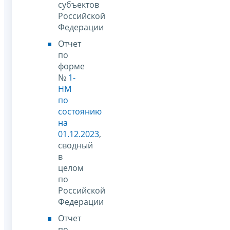
субъектов
Российской
Федерации
Отчет
по
форме
№
1-
НМ
по
состоянию
на
01.12.2023
,
сводный
в
целом
по
Российской
Федерации
Отчет
по