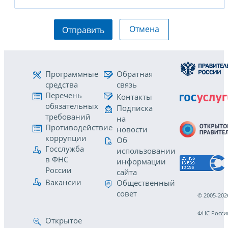
Отмена
Отправить
Программные
Обратная
средства
связь
Перечень
Контакты
обязательных
Подписка
требований
на
Противодействие
новости
коррупции
Об
Госслужба
использовании
в ФНС
информации
России
сайта
Вакансии
Общественный
совет
© 2005-202
ФНС Росси
Открытое