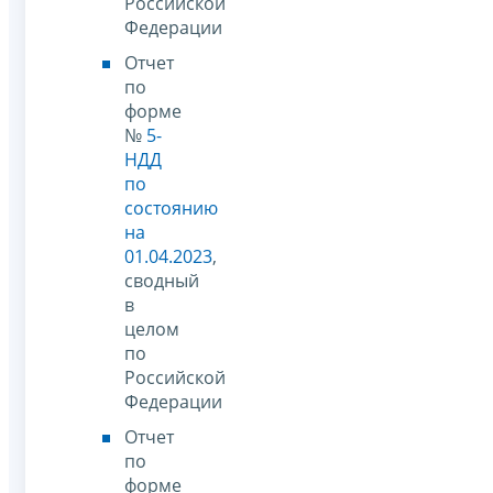
Российской
Федерации
Отчет
по
форме
№
5-
НДД
по
состоянию
на
01.04.2023
,
сводный
в
целом
по
Российской
Федерации
Отчет
по
форме