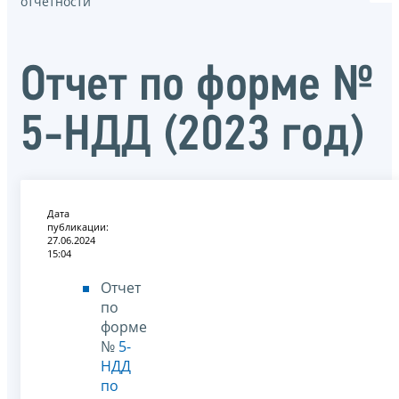
отчётности
Отчет по форме №
5-НДД (2023 год)
Дата
публикации:
27.06.2024
15:04
Отчет
по
форме
№
5-
НДД
по