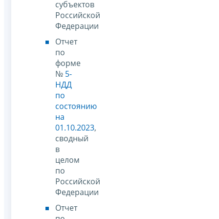
субъектов
Российской
Федерации
Отчет
по
форме
№
5-
НДД
по
состоянию
на
01.10.2023
,
сводный
в
целом
по
Российской
Федерации
Отчет
по