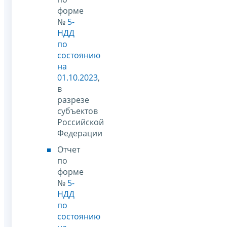
форме
№
5-
НДД
по
состоянию
на
01.10.2023
,
в
разрезе
субъектов
Российской
Федерации
Отчет
по
форме
№
5-
НДД
по
состоянию