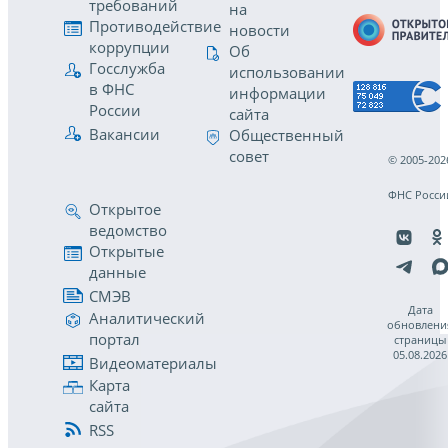
требований
на
Противодействие
новости
коррупции
Об
Госслужба
использовании
в ФНС
информации
России
сайта
Вакансии
Общественный
совет
© 2005-202
ФНС Росси
Открытое
ведомство
Открытые
данные
СМЭВ
Дата
Аналитический
обновлени
портал
страницы
05.08.2026
Видеоматериалы
Карта
сайта
RSS