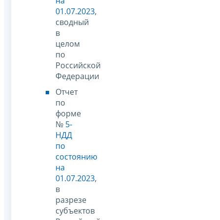
на
01.07.2023
,
сводный
в
целом
по
Российской
Федерации
Отчет
по
форме
№
5-
НДД
по
состоянию
на
01.07.2023
,
в
разрезе
субъектов