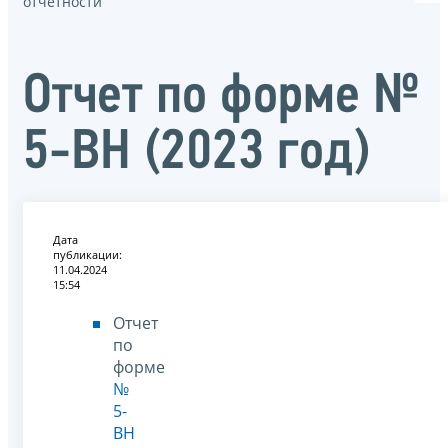
отчётности
Отчет по форме №
5-ВН (2023 год)
Дата
публикации:
11.04.2024
15:54
Отчет
по
форме
№
5-
ВН