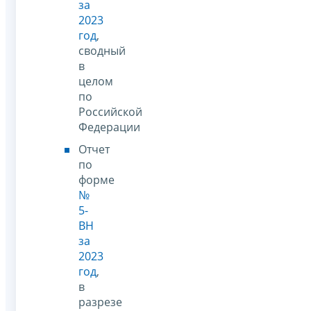
за
2023
год
,
сводный
в
целом
по
Российской
Федерации
Отчет
по
форме
№
5-
ВН
за
2023
год
,
в
разрезе