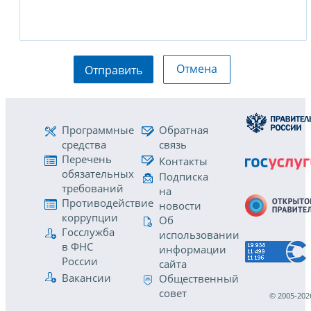
Отмена
Отправить
Программные
Обратная
средства
связь
Перечень
Контакты
обязательных
Подписка
требований
на
Противодействие
новости
коррупции
Об
Госслужба
использовании
в ФНС
информации
России
сайта
Вакансии
Общественный
совет
© 2005-202