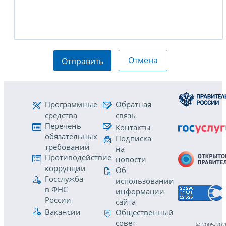
Отмена
Отправить
Программные
Обратная
средства
связь
Перечень
Контакты
обязательных
Подписка
требований
на
Противодействие
новости
коррупции
Об
Госслужба
использовании
в ФНС
информации
России
сайта
Вакансии
Общественный
совет
© 2005-202