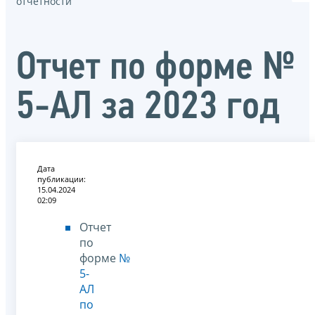
отчётности
Отчет по форме №
5-АЛ за 2023 год
Дата
публикации:
15.04.2024
02:09
Отчет
по
форме
№
5-
АЛ
по