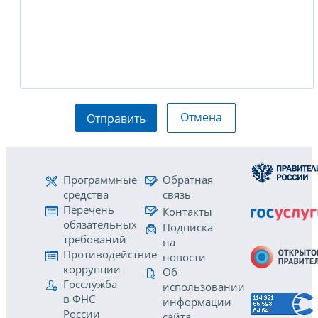
Отмена
Отправить
Программные
Обратная
средства
связь
Перечень
Контакты
обязательных
Подписка
требований
на
Противодействие
новости
коррупции
Об
Госслужба
использовании
в ФНС
информации
России
сайта