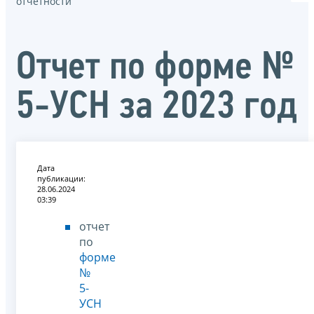
отчётности
Отчет по форме №
5-УСН за 2023 год
Дата
публикации:
28.06.2024
03:39
отчет
по
форме
№
5-
УСН