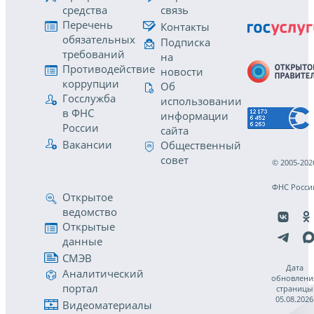
средства
связь
Перечень
Контакты
обязательных
Подписка
требований
на
Противодействие
новости
коррупции
Об
Госслужба
использовании
в ФНС
информации
России
сайта
Вакансии
Общественный
совет
© 2005-202
ФНС Росси
Открытое
ведомство
Открытые
данные
СМЭВ
Дата
Аналитический
обновлени
портал
страницы
05.08.2026
Видеоматериалы