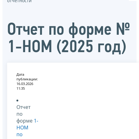
отчётности
Отчет по форме №
1-НОМ (2025 год)
Дата
публикации:
16.03.2026
11:35
Отчет
по
форме
1-
НОМ
по