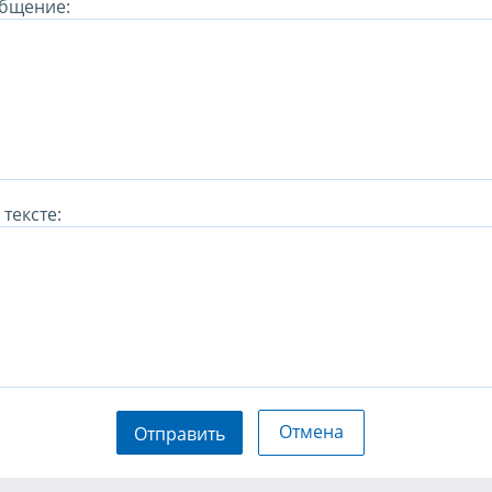
бщение:
тексте:
Отмена
Отправить