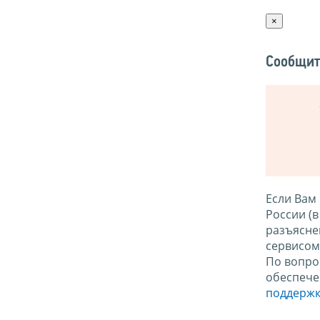
×
Сообщит
Если Вам
России (
разъясне
сервисо
По вопро
обеспече
поддержк