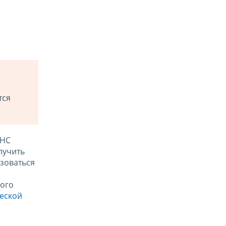
тся
ФНС
лучить
зоваться
ого
ческой