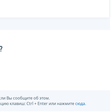
?
сли Вы сообщите об этом.
цию клавиш: Ctrl + Enter или нажмите
сюда
.