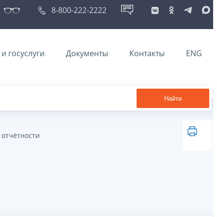
8-800-222-2222
и госуслуги
Документы
Контакты
ENG
Найти
 отчётности