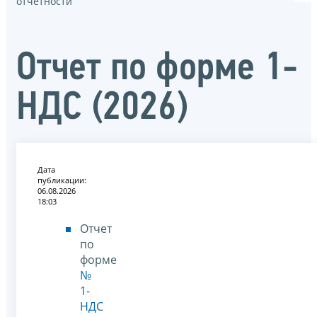
отчётности
Отчет по форме 1-
НДС (2026)
Дата
публикации:
06.08.2026
18:03
Отчет
по
форме
№
1-
НДС