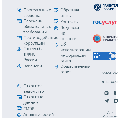
Программные
Обратная
средства
связь
Перечень
Контакты
обязательных
Подписка
требований
на
Противодействие
новости
коррупции
Об
Госслужба
использовании
в ФНС
информации
России
сайта
Вакансии
Общественный
совет
© 2005-202
ФНС Росси
Открытое
ведомство
Открытые
данные
СМЭВ
Дата
Аналитический
обновлени