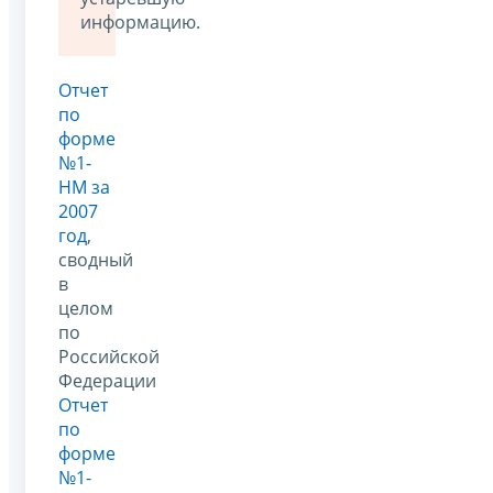
информацию.
Отчет
по
форме
№1-
НМ за
2007
год
,
сводный
в
целом
по
Российской
Федерации
Отчет
по
форме
№1-