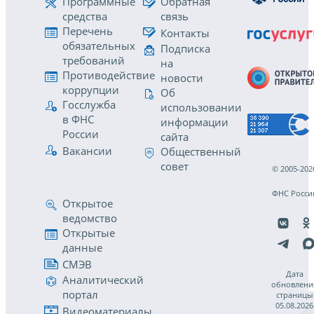
Программные
Обратная
средства
связь
Перечень
Контакты
обязательных
Подписка
требований
на
Противодействие
новости
коррупции
Об
Госслужба
использовании
в ФНС
информации
России
сайта
Вакансии
Общественный
совет
© 2005-202
ФНС Росси
Открытое
ведомство
Открытые
данные
СМЭВ
Дата
Аналитический
обновлени
портал
страницы
05.08.2026
Видеоматериалы