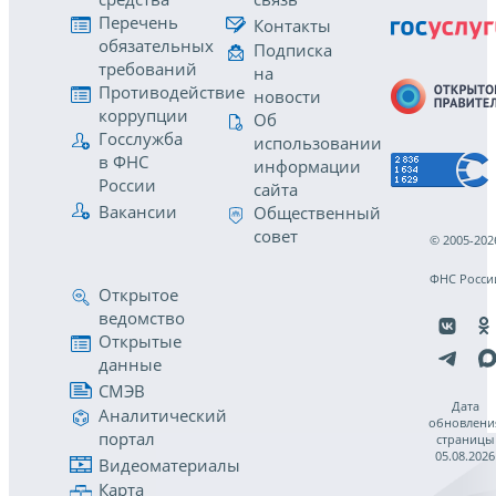
Перечень
Контакты
обязательных
Подписка
требований
на
Противодействие
новости
коррупции
Об
Госслужба
использовании
в ФНС
информации
России
сайта
Вакансии
Общественный
совет
© 2005-202
ФНС Росси
Открытое
ведомство
Открытые
данные
СМЭВ
Дата
Аналитический
обновлени
портал
страницы
05.08.2026
Видеоматериалы
Карта