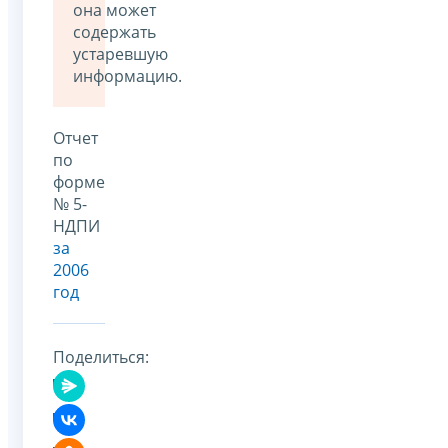
она может
содержать
устаревшую
информацию.
Отчет
по
форме
№ 5-
НДПИ
за
2006
год
Поделиться: