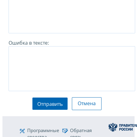
Ошибка в тексте:
Отмена
Отправить
Программные
Обратная
средства
связь