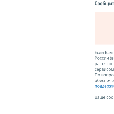
Сообщит
Если Вам
России (
разъясне
сервисо
По вопро
обеспече
поддержк
Ваше соо