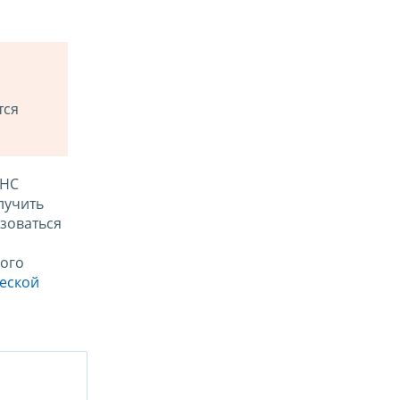
тся
ФНС
лучить
зоваться
ого
ческой