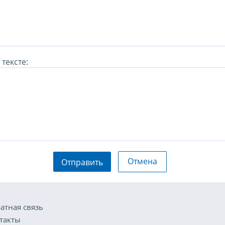
тексте:
Отмена
Отправить
атная связь
такты