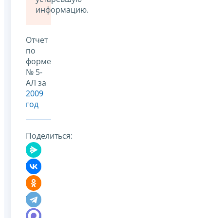
информацию.
Отчет
по
форме
№ 5-
АЛ за
2009
год
Поделиться: