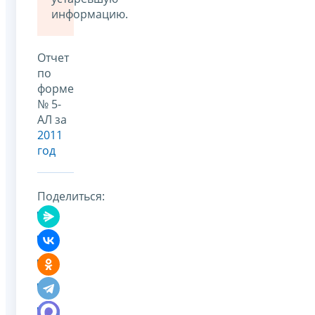
информацию.
Отчет
по
форме
№ 5-
АЛ за
2011
год
Поделиться: