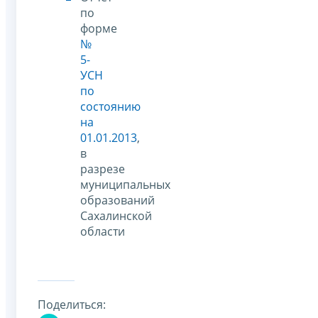
по
форме
№
5-
УСН
по
состоянию
на
01.01.2013
,
в
разрезе
муниципальных
образований
Сахалинской
области
Поделиться: