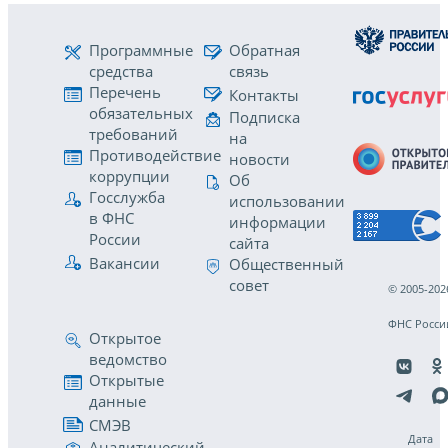
Программные
Обратная
средства
связь
Перечень
Контакты
обязательных
Подписка
требований
на
Противодействие
новости
коррупции
Об
Госслужба
использовании
в ФНС
информации
России
сайта
Вакансии
Общественный
совет
© 2005-202
ФНС Росси
Открытое
ведомство
Открытые
данные
СМЭВ
Дата
Аналитический