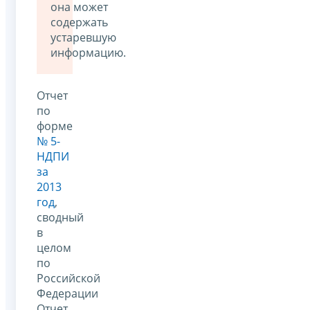
она может
содержать
устаревшую
информацию.
Отчет
по
форме
№ 5-
НДПИ
за
2013
год
,
сводный
в
целом
по
Российской
Федерации
Отчет