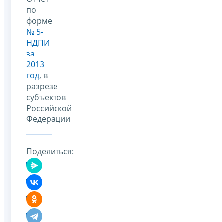
по
форме
№ 5-
НДПИ
за
2013
год
, в
разрезе
субъектов
Российской
Федерации
Поделиться: