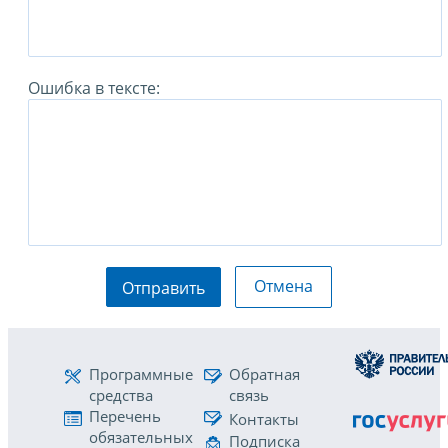
Ошибка в тексте:
Отмена
Отправить
Программные
Обратная
средства
связь
Перечень
Контакты
обязательных
Подписка