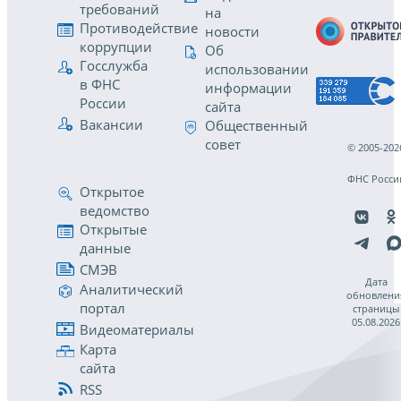
требований
на
Противодействие
новости
коррупции
Об
Госслужба
использовании
в ФНС
информации
России
сайта
Вакансии
Общественный
совет
© 2005-202
ФНС Росси
Открытое
ведомство
Открытые
данные
СМЭВ
Дата
Аналитический
обновлени
портал
страницы
05.08.2026
Видеоматериалы
Карта
сайта
RSS