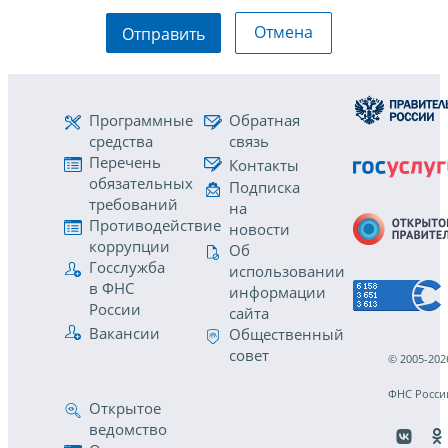
Отмена
Отправить
Программные
Обратная
средства
связь
Перечень
Контакты
обязательных
Подписка
требований
на
Противодействие
новости
коррупции
Об
Госслужба
использовании
в ФНС
информации
России
сайта
Вакансии
Общественный
совет
© 2005-202
ФНС Росси
Открытое
ведомство