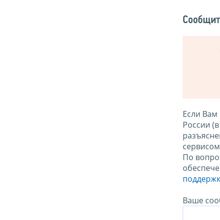
Сообщит
Если Вам
России (
разъясне
сервисо
По вопро
обеспече
поддержк
Ваше соо