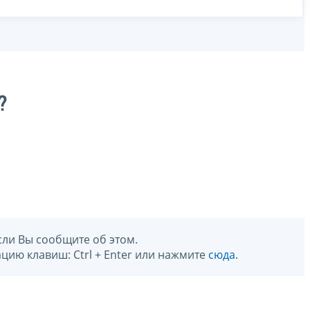
?
сли Вы сообщите об этом.
цию клавиш: Ctrl + Enter или нажмите
сюда
.