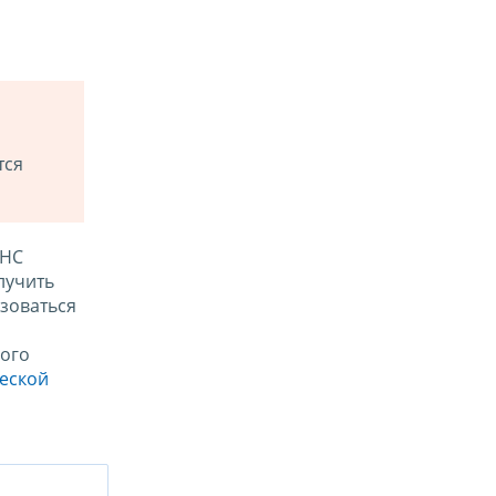
тся
ФНС
лучить
зоваться
ого
ческой