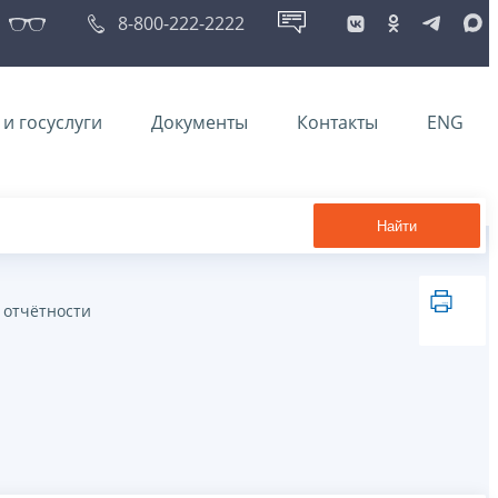
8-800-222-2222
и госуслуги
Документы
Контакты
ENG
Найти
 отчётности