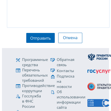
Отмена
Отправить
Программные
Обратная
средства
связь
Перечень
Контакты
обязательных
Подписка
требований
на
Противодействие
новости
коррупции
Об
Госслужба
использовании
в ФНС
информации
России
сайта