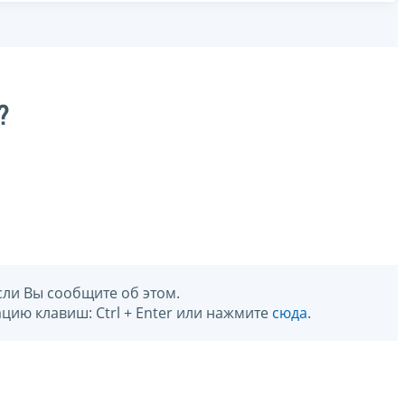
?
сли Вы сообщите об этом.
цию клавиш: Ctrl + Enter или нажмите
сюда
.