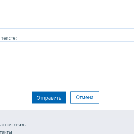
тексте:
Отмена
Отправить
атная связь
такты