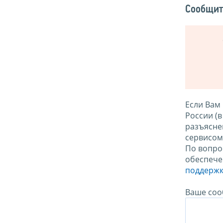
Сообщит
Если Вам
России (
разъясне
сервисо
По вопро
обеспече
поддержк
Ваше соо