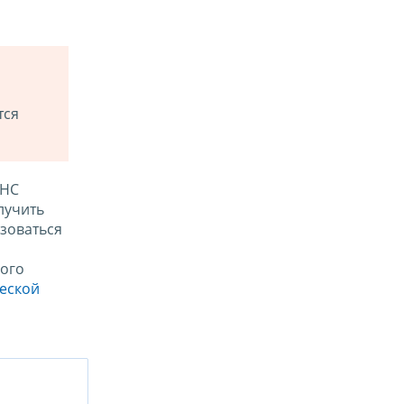
тся
ФНС
лучить
зоваться
ого
ческой