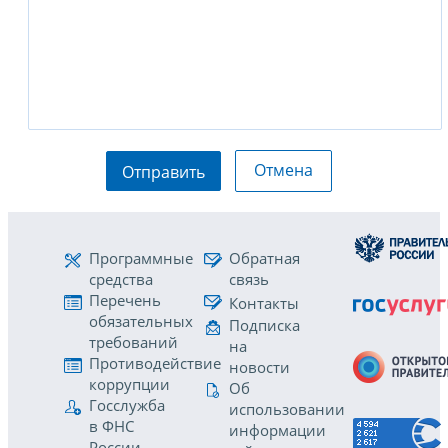
Отмена
Отправить
Программные
Обратная
средства
связь
Перечень
Контакты
обязательных
Подписка
требований
на
Противодействие
новости
коррупции
Об
Госслужба
использовании
в ФНС
информации
России