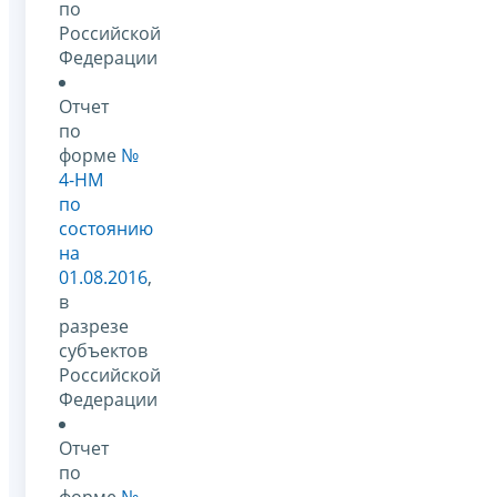
по
Российской
Федерации
Отчет
по
форме
№
4-НМ
по
состоянию
на
01.08.2016
,
в
разрезе
субъектов
Российской
Федерации
Отчет
по
форме
№