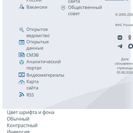
сайта
Вакансии
Общественный
совет
© 2005-202
ФНС Росси
Открытое
ведомство
Открытые
данные
СМЭВ
Дата
Аналитический
обновлени
портал
страницы
05.08.2026
Видеоматериалы
Карта
сайта
RSS
Цвет шрифта и фона
Обычный
Контрастный
Инверсия