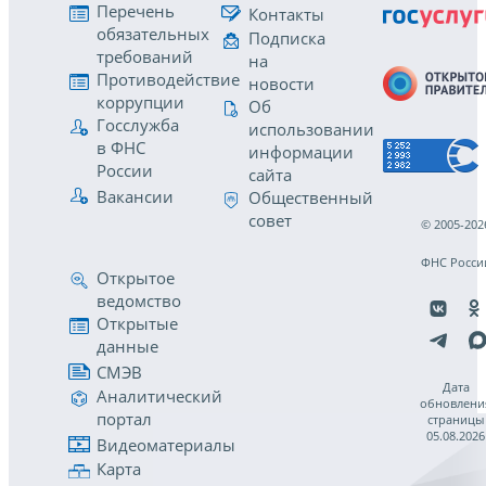
Перечень
Контакты
обязательных
Подписка
требований
на
Противодействие
новости
коррупции
Об
Госслужба
использовании
в ФНС
информации
России
сайта
Вакансии
Общественный
совет
© 2005-202
ФНС Росси
Открытое
ведомство
Открытые
данные
СМЭВ
Дата
Аналитический
обновлени
портал
страницы
05.08.2026
Видеоматериалы
Карта