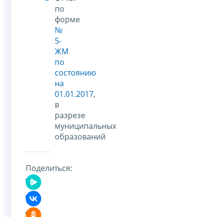
по
форме
№
5-
ЖМ
по
состоянию
на
01.01.2017
,
в
разрезе
муниципальных
образований
Поделиться: