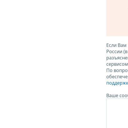
Если Вам
России (
разъясне
сервисо
По вопро
обеспече
поддержк
Ваше соо