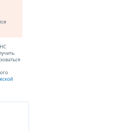
тся
ФНС
лучить
зоваться
ого
ческой