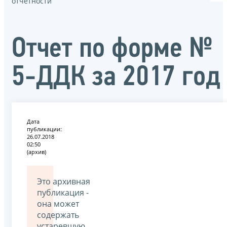
отчётности
Отчет по форме №
5-ДДК за 2017 год
Дата
публикации:
26.07.2018
02:50
(архив)
Это архивная
публикация -
она может
содержать
устаревшую