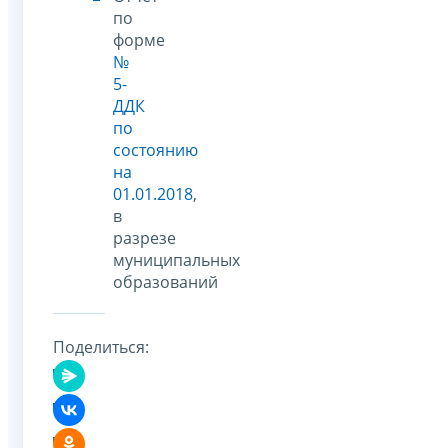
по
форме
№
5-
ДДК
по
состоянию
на
01.01.2018
,
в
разрезе
муниципальных
образований
Поделиться: