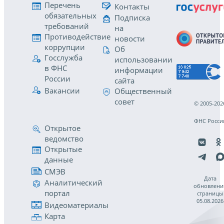
Перечень
Контакты
обязательных
Подписка
требований
на
Противодействие
новости
коррупции
Об
Госслужба
использовании
в ФНС
информации
России
сайта
Вакансии
Общественный
совет
© 2005-202
ФНС Росси
Открытое
ведомство
Открытые
данные
СМЭВ
Дата
Аналитический
обновлени
портал
страницы
05.08.2026
Видеоматериалы
Карта