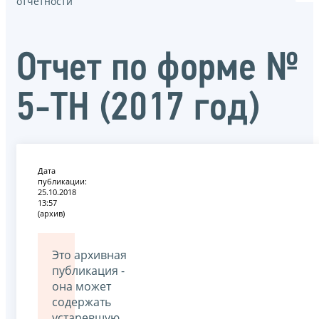
отчётности
Отчет по форме №
5-ТН (2017 год)
Дата
публикации:
25.10.2018
13:57
(архив)
Это архивная
публикация -
она может
содержать
устаревшую