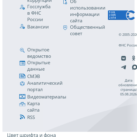
коррупции
Об
Госслужба
использовании
в ФНС
информации
России
сайта
Вакансии
Общественный
совет
© 2005-202
ФНС Росси
Открытое
ведомство
Открытые
данные
СМЭВ
Дата
Аналитический
обновлени
портал
страницы
05.08.2026
Видеоматериалы
Карта
сайта
RSS
Цвет шрифта и фона