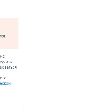
тся
ФНС
лучить
зоваться
ого
ческой