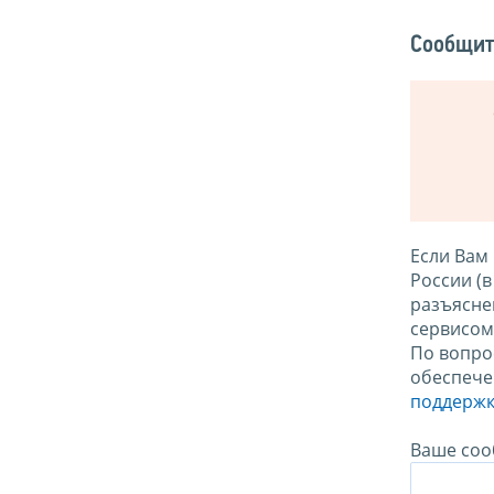
Сообщит
Если Вам
России (
разъясне
сервисо
По вопро
обеспече
поддержк
Ваше соо