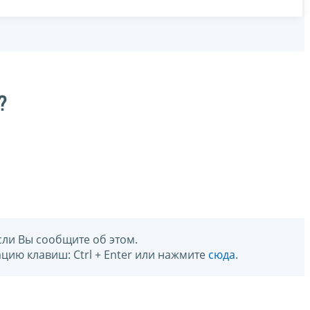
?
сли Вы сообщите об этом.
цию клавиш: Ctrl + Enter или нажмите
сюда
.