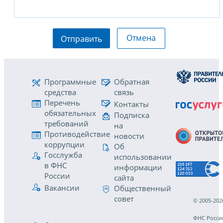
Отмена
Отправить
Программные
Обратная
средства
связь
Перечень
Контакты
обязательных
Подписка
требований
на
Противодействие
новости
коррупции
Об
Госслужба
использовании
в ФНС
информации
России
сайта
Вакансии
Общественный
совет
© 2005-202
ФНС Росси