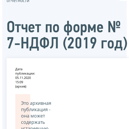
отчётности
Отчет по форме №
7-НДФЛ (2019 год)
Дата
публикации:
05.11.2020
15:09
(архив)
Это архивная
публикация -
она может
содержать
устаревшую