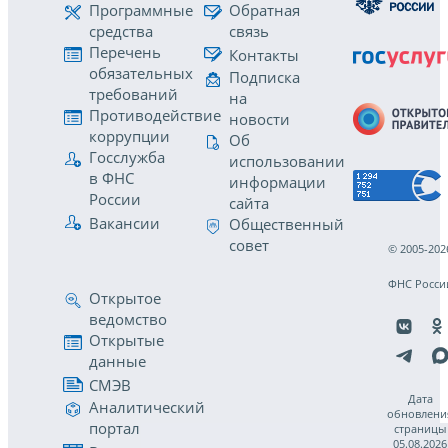
Программные
Обратная
средства
связь
Перечень
Контакты
обязательных
Подписка
требований
на
Противодействие
новости
коррупции
Об
Госслужба
использовании
в ФНС
информации
России
сайта
Вакансии
Общественный
совет
© 2005-202
ФНС Росси
Открытое
ведомство
Открытые
данные
СМЭВ
Дата
Аналитический
обновлени
портал
страницы
05.08.2026