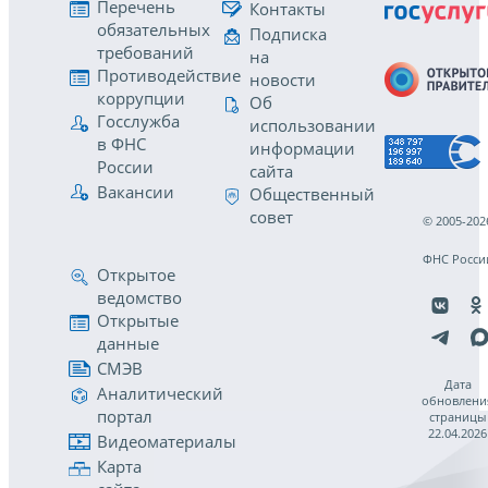
Перечень
Контакты
обязательных
Подписка
требований
на
Противодействие
новости
коррупции
Об
Госслужба
использовании
в ФНС
информации
России
сайта
Вакансии
Общественный
совет
© 2005-202
ФНС Росси
Открытое
ведомство
Открытые
данные
СМЭВ
Дата
Аналитический
обновлени
портал
страницы
22.04.2026
Видеоматериалы
Карта