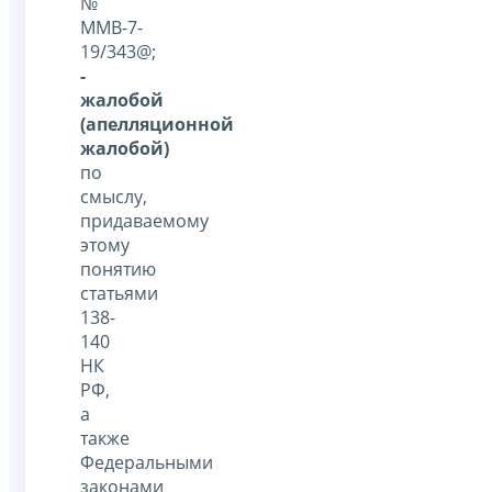
№
ММВ-7-
19/343@;
-
жалобой
(апелляционной
жалобой)
по
смыслу,
придаваемому
этому
понятию
статьями
138-
140
НК
РФ,
а
также
Федеральными
законами