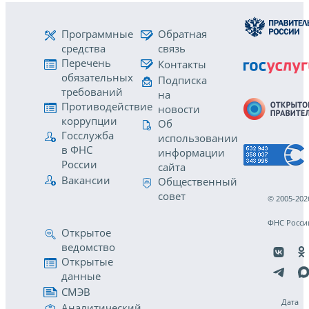
Программные
Обратная
средства
связь
Перечень
Контакты
обязательных
Подписка
требований
на
Противодействие
новости
коррупции
Об
Госслужба
использовании
в ФНС
информации
России
сайта
Вакансии
Общественный
совет
© 2005-202
ФНС Росси
Открытое
ведомство
Открытые
данные
СМЭВ
Дата
Аналитический