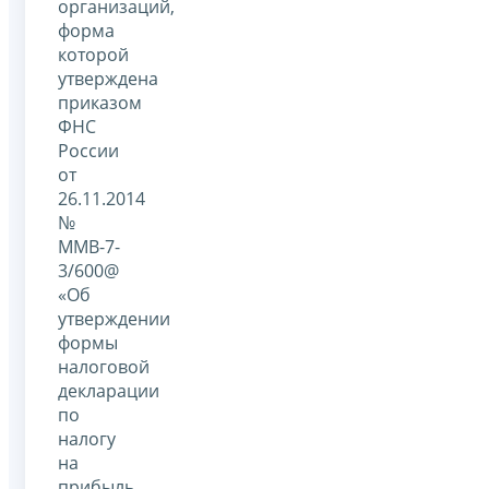
организаций,
форма
которой
утверждена
приказом
ФНС
России
от
26.11.2014
№
ММВ-7-
3/600@
«Об
утверждении
формы
налоговой
декларации
по
налогу
на
прибыль