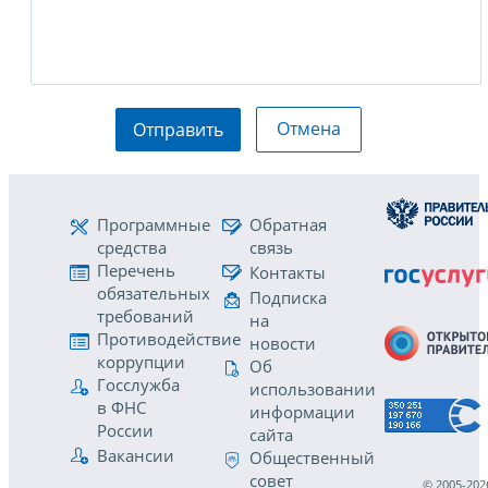
Отмена
Отправить
Программные
Обратная
средства
связь
Перечень
Контакты
обязательных
Подписка
требований
на
Противодействие
новости
коррупции
Об
Госслужба
использовании
в ФНС
информации
России
сайта
Вакансии
Общественный
совет
© 2005-202