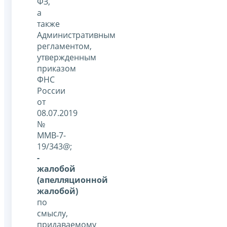
ФЗ,
а
также
Административным
регламентом,
утвержденным
приказом
ФНС
России
от
08.07.2019
№
ММВ-7-
19/343@;
-
жалобой
(апелляционной
жалобой)
по
смыслу,
придаваемому