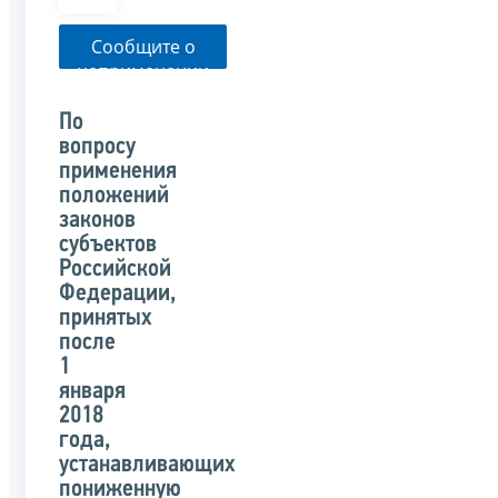
Сообщите о
неприменении
налоговым
органом
По
указанного
вопросу
письма
применения
положений
законов
субъектов
Российской
Федерации,
принятых
после
1
января
2018
года,
устанавливающих
пониженную