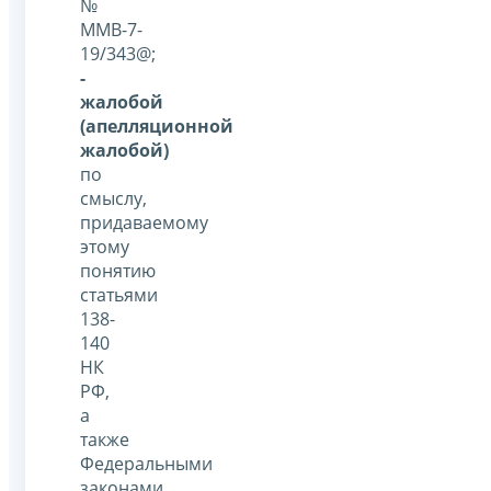
№
ММВ-7-
19/343@;
-
жалобой
(апелляционной
жалобой)
по
смыслу,
придаваемому
этому
понятию
статьями
138-
140
НК
РФ,
а
также
Федеральными
законами