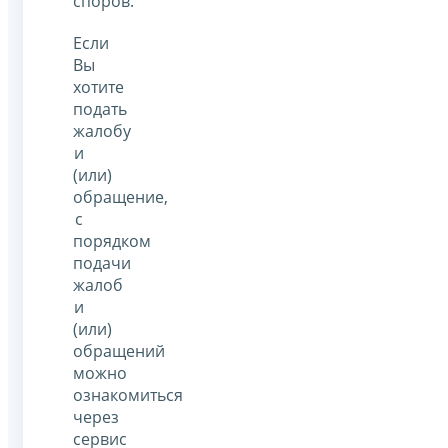
споров.
Если
Вы
хотите
подать
жалобу
и
(или)
обращение,
с
порядком
подачи
жалоб
и
(или)
обращений
можно
ознакомиться
через
сервис