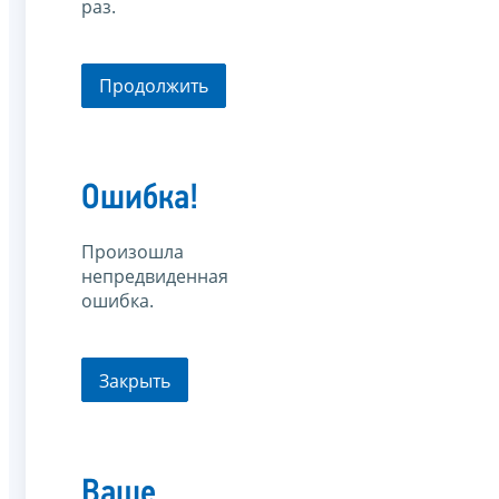
раз.
Продолжить
Ошибка!
Произошла
непредвиденная
ошибка.
Закрыть
Ваше