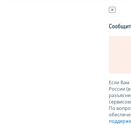
×
Сообщит
Если Вам
России (
разъясне
сервисо
По вопро
обеспече
поддержк