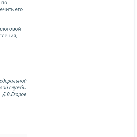
 по
ечить его
алоговой
сления,
едеральной
вой службы
Д.В.Егоров