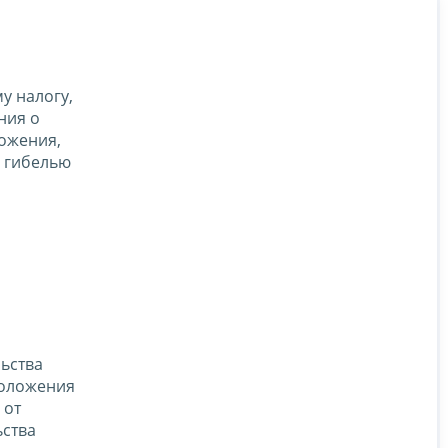
у налогу,
ния о
ожения,
с гибелью
ьства
 Положения
 от
ьства