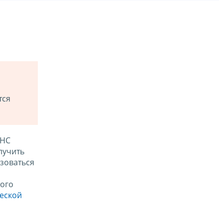
тся
ФНС
лучить
зоваться
ого
ческой