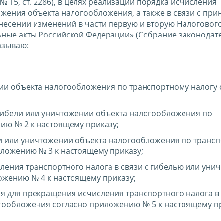
 № 15, ст. 2286), в целях реализации порядка исчисления
ожения объекта налогообложения, а также в связи с при
внесении изменений в части первую и вторую Налогового
ьные акты Российской Федерации» (Собрание законодат
казываю:
ии объекта налогообложения по транспортному налогу 
гибели или уничтожении объекта налогообложения по
ию № 2 к настоящему приказу;
ли или уничтожении объекта налогообложения по транс
иложению № 3 к настоящему приказу;
ения транспортного налога в связи с гибелью или уни
ожению № 4 к настоящему приказу;
я для прекращения исчисления транспортного налога в 
гообложения согласно приложению № 5 к настоящему пр