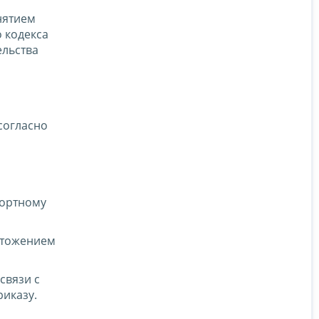
нятием
 кодекса
ельства
согласно
портному
чтожением
связи с
иказу.