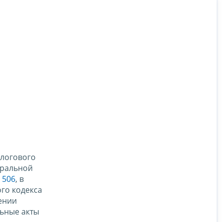
логового
еральной
 506
, в
го кодекса
ении
льные акты