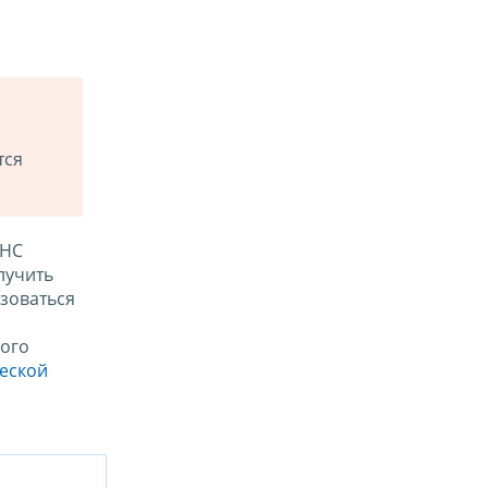
тся
ФНС
лучить
зоваться
ого
ческой