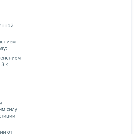
щенной
енением
зу;
именением
3 к
м
им силу
стиции
ии от