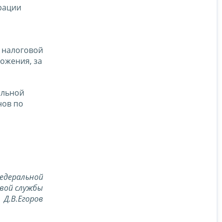
рации
я налоговой
ожения, за
альной
нов по
едеральной
вой службы
Д.В.Егоров