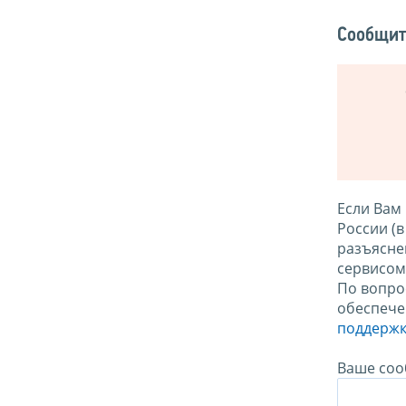
Сообщит
Если Вам
России (
разъясне
сервисо
По вопро
обеспече
поддержк
Ваше соо