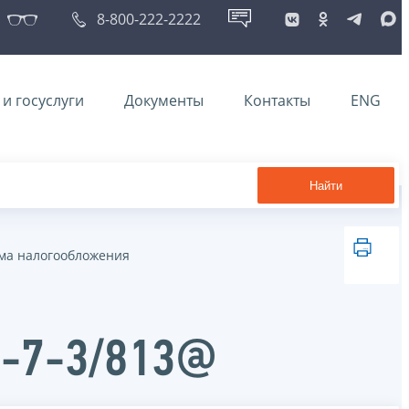
8-800-222-2222
и госуслуги
Документы
Контакты
ENG
Найти
ма налогообложения
Д-7-3/813@